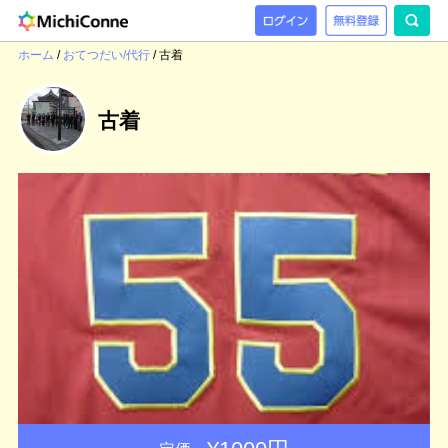
ホーム
/
おてつだい/代行
/
古着
古着